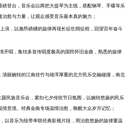
》重磅登台，音乐会以两把大提琴为主线，搭配钢琴、手碟等乐
递治愈与力量，让观众感受音乐最本真的魅力；
撼上演，以激昂磅礴的旋律再现长征壮阔征程，回望百年奋斗
温情开唱，集结多首传唱度极高的国民怀旧金曲，熟悉的旋律
演，清丽婉转的江南丝竹与雄浑厚重的北方民乐交融碰撞，南北
》主题民族音乐会，紧扣七夕传统节日氛围，以婉转悠扬的民乐
温情意境。经典金曲专场温情治愈，唤醒大众岁月记忆；
至，以音乐为纽带串联经典影视片段，用治愈悠扬的旋律重温