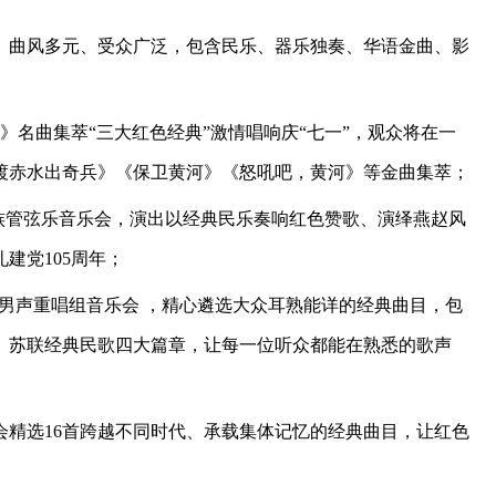
、曲风多元、受众广泛，包含民乐、器乐独奏、华语金曲、影
》名曲集萃“三大红色经典”激情唱响庆“七一”，观众将在一
渡赤水出奇兵》《保卫黄河》《怒吼吧，黄河》等金曲集萃；
民族管弦乐音乐会，演出以经典民乐奏响红色赞歌、演绎燕赵风
建党105周年；
”男声重唱组音乐会 ，精心遴选大众耳熟能详的经典曲目，包
、苏联经典民歌四大篇章，让每一位听众都能在熟悉的歌声
会精选16首跨越不同时代、承载集体记忆的经典曲目，让红色