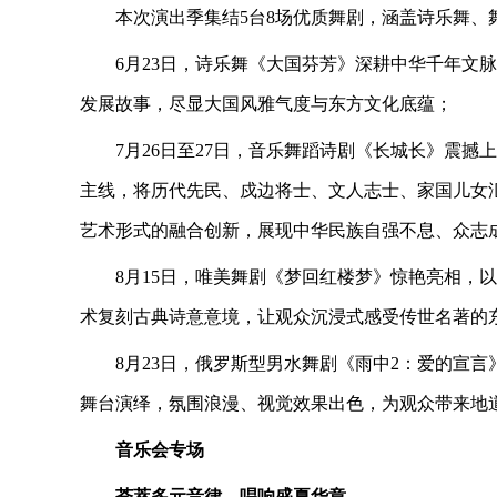
本次演出季集结5台8场优质舞剧，涵盖诗乐舞、
6月23日，诗乐舞《大国芬芳》深耕中华千年文
发展故事，尽显大国风雅气度与东方文化底蕴；
7月26日至27日，音乐舞蹈诗剧《长城长》震撼
主线，将历代先民、戍边将士、文人志士、家国儿女
艺术形式的融合创新，展现中华民族自强不息、众志
8月15日，唯美舞剧《梦回红楼梦》惊艳亮相，
术复刻古典诗意意境，让观众沉浸式感受传世名著的
8月23日，俄罗斯型男水舞剧《雨中2：爱的宣
舞台演绎，氛围浪漫、视觉效果出色，为观众带来地
音乐会专场
荟萃多元音律，唱响盛夏华章