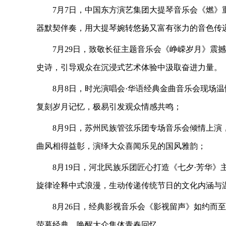
7月7日，中国东方演艺集团大提琴音乐会《燃
器默契伴奏，用大提琴婉转悠扬又富有张力的音色传
7月29日，致敬长征主题音乐会《峥嵘岁月》震
史诗，引导观众在沉浸式艺术体验中汲取奋进力量。
8月8日，时光演唱会·华语经典金曲音乐会现场
复刻岁月记忆，极易引发观众情感共鸣；
8月9日，苏州民族管弦乐团专场音乐会倾情上
曲风相得益彰，演绎大众喜闻乐见的国风雅韵；
8月19日，河北民族乐团匠心打造《七夕·芳华
旋律诠释中式浪漫，生动传递传统节日的文化内涵与
8月26日，经典影视音乐会《影视留声》如约而
荧幕经典，唤醒大众集体青春回忆。