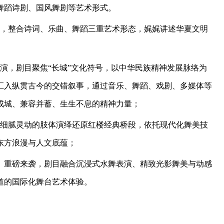
舞蹈诗剧、国风舞剧等艺术形式。
脉，整合诗词、乐曲、舞蹈三重艺术形态，娓娓讲述华夏文明
上演，剧目聚焦“长城”文化符号，以中华民族精神发展脉络为
汇入纵贯古今的交错叙事，通过音乐、舞蹈、戏剧、多媒体等
成城、兼容并蓄、生生不息的精神力量；
以细腻灵动的肢体演绎还原红楼经典桥段，依托现代化舞美技
东方浪漫与人文底蕴；
言》重磅来袭，剧目融合沉浸式水舞表演、精致光影舞美与动感
道的国际化舞台艺术体验。