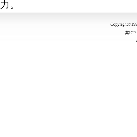
力。
Copyright©
冀ICP