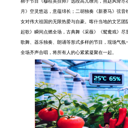
梆子节目《穆桂英挂帅》选段高亢嘹亮，燕赵风骨尽
月》空灵悠远，意蕴绵长；二胡独奏《新赛马》弦音
女对伟大祖国的无限热爱与自豪。喀什当地的文艺团
起歌》瞬间点燃全场，古典舞《采薇》《鸳鸯戏》尽
歌舞、器乐独奏、朗诵等形式多样的节目，现场气氛
全场齐声合唱，将所有人的心紧紧凝聚在一起。