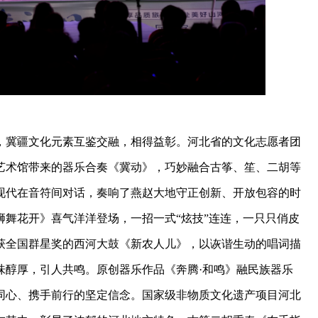
富，冀疆文化元素互鉴交融，相得益彰。河北省的文化志愿者团
艺术馆带来的器乐合奏《冀动》，巧妙融合古筝、笙、二胡等
现代在音符间对话，奏响了燕赵大地守正创新、开放包容的时
舞花开》喜气洋洋登场，一招一式“炫技”连连，一只只俏皮
获全国群星奖的西河大鼓《新农人儿》，以诙谐生动的唱词描
味醇厚，引人共鸣。原创器乐作品《奔腾·和鸣》融民族器乐
同心、携手前行的坚定信念。国家级非物质文化遗产项目河北