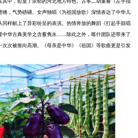
在其中，彰显了浓郁的河北地方特色。古筝二胡重奏《左手指
铿锵，气势磅礴。女声独唱《为祖国放歌》深情表达了中华儿
队同样献上了异彩纷呈的表演。热情奔放的舞蹈《打起手鼓唱
显中华古典美学之含蓄隽永……除此之外，喀什团队还带来了
一次次被推向高潮。《母亲是中华》《祖国》等歌曲更是引发