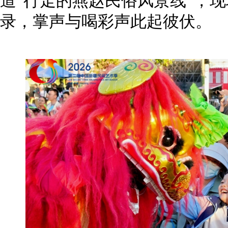
道“行走的燕赵民俗风景线”，
录，掌声与喝彩声此起彼伏。