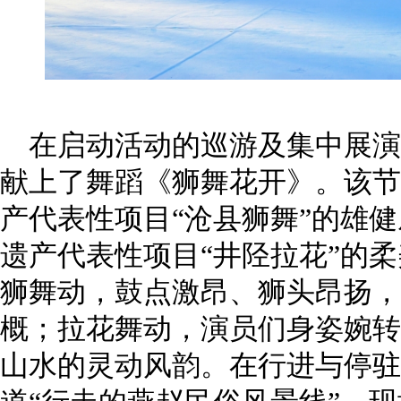
在启动活动的巡游及集中展演
献上了舞蹈《狮舞花开》。该节
产代表性项目“沧县狮舞”的雄
遗产代表性项目“井陉拉花”的
狮舞动，鼓点激昂、狮头昂扬，
概；拉花舞动，演员们身姿婉转
山水的灵动风韵。在行进与停驻