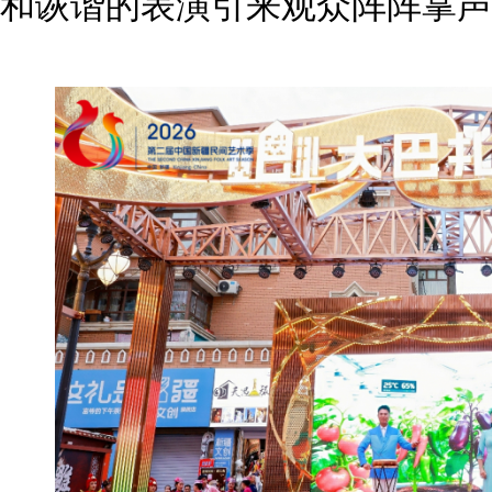
和诙谐的表演引来观众阵阵掌声