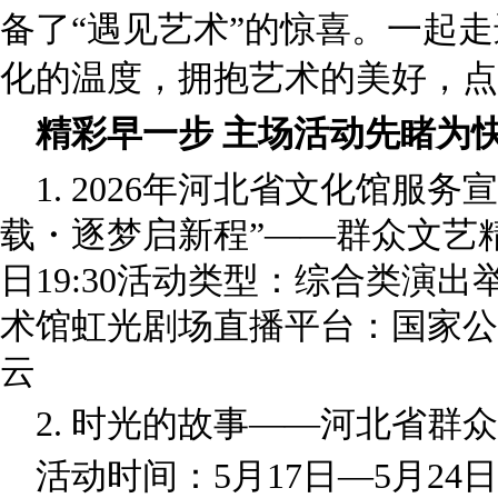
备了“遇见艺术”的惊喜。一起
化的温度，拥抱艺术的美好，点
精彩早一步 主场活动先睹为
1. 2026年河北省文化馆服
载・逐梦启新程”——群众文艺精
日19:30活动类型：综合类演
术馆虹光剧场直播平台：国家公
云
2. 时光的故事——河北省群
活动时间：5月17日—5月2