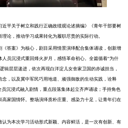
习近平关于树立和践行正确政绩观论述摘编》《青年干部要树
新理论，推动学习成果转化为履职尽责的实际行动。
剧《答案》为核心，剧目采用情景演绎配合集体诵读，创新增
体人员沉浸式重回烽火岁月，感悟革命初心。全篇循着“为什
层逻辑层层递进，依次再现白洋淀儿女舍家卫国的赤诚担当，
信念，以及冀中军民巧用地道、顽强御敌的生动实践，诠释
全员沉浸式融入剧情，重点段落集体起立齐声诵读；手持角色
崇高家国情怀。整场演绎质朴庄重、感染力十足，让青年们在
致认为本次学习活动形式新颖、内容鲜活，是一次有创新、有