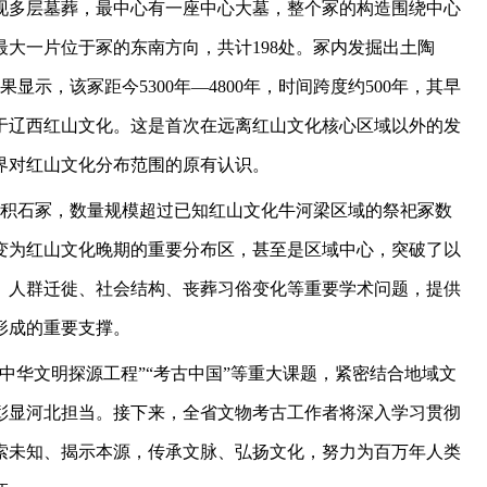
现多层墓葬，最中心有一座中心大墓，整个冢的构造围绕中心
大一片位于冢的东南方向，共计198处。冢内发掘出土陶
显示，该冢距今5300年—4800年，时间跨度约500年，其早
于辽西红山文化。这是首次在远离红山文化核心区域以外的发
界对红山文化分布范围的原有认识。
处积石冢，数量规模超过已知红山文化牛河梁区域的祭祀冢数
变为红山文化晚期的重要分布区，甚至是区域中心，突破了以
、人群迁徙、社会结构、丧葬习俗变化等重要学术问题，提供
形成的重要支撑。
中华文明探源工程”“考古中国”等重大课题，紧密结合地域文
彰显河北担当。接下来，全省文物考古工作者将深入学习贯彻
索未知、揭示本源，传承文脉、弘扬文化，努力为百万年人类