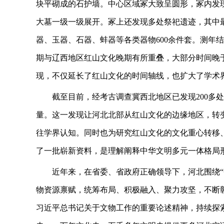
块平砌成的石护墙。中心区域冢大致呈圆形，冢内发
大墓一级一级展开。冢上还发现多处祭祀遗迹，其中最
器、玉器、石器、蚌器等各类器物600余件套。测年结果
期与辽西地区红山文化晚期有所重叠，大部分时间晚
现，不仅延长了红山文化的时间轴线，也扩大了学术
截至目前，经考古调查冀西北地区已发现200多
量。这一发现让河北北部从红山文化的边缘地区，转
往学界认知。同时也为研究红山文化的文化重心转移
了一批崭新资料，是理解阐释中华文明多元一体格局
近年来，在省委、省政府正确领导下，河北围绕“
物资源禀赋，统筹布局、积极融入、聚力攻坚，不断
习近平总书记关于文物工作的重要论述精神，持续探