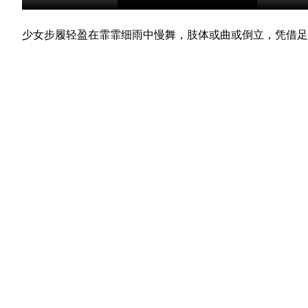
少女步履轻盈在霏霏细雨中慢舞，肢体或曲或倒立，凭借足