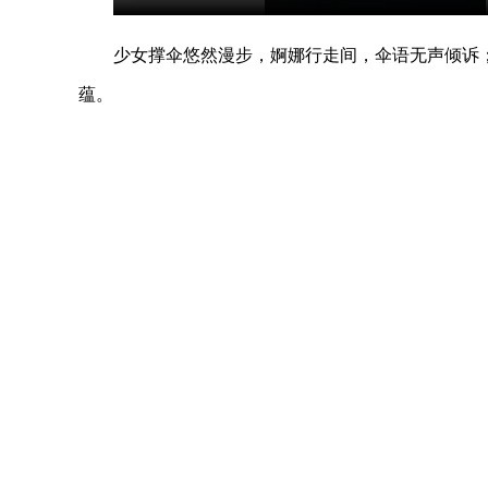
少女撑伞悠然漫步，婀娜行走间，伞语无声倾诉
蕴。