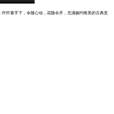
；纤纤素手下，伞随心动，花随伞开，充满婉约唯美的古典意