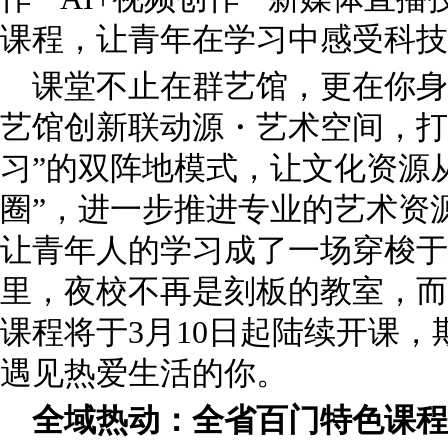
课程，让青年在学习中感受科
课堂不止在群艺馆，更在你身
艺馆创新联动源・艺术空间，打
习”的双阵地模式，让文化资源从
圈”，进一步推进专业的艺术资
让青年人的学习成了一场穿梭于
里，夜校不再是刻板的教室，而
课程将于3月10日起陆续开课
遇见热爱生活的你。
全域热动：全省百门特色课