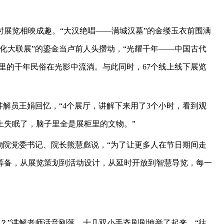
展览相映成趣。“大汉绝唱——满城汉墓”的金缕玉衣前围满
化大联展”的鎏金当卢前人头攒动，“光耀千年——中国古代
火里的千年民俗在光影中流淌。与此同时，67个线上线下展览
讲解员王娟回忆，“4个展厅，讲解下来用了3个小时，看到观
上失眠了，脑子里全是展柜里的文物。”
物院党委书记、院长熊慧彪说，“为了让更多人在节日期间走
筹备，从展览策划到活动设计，从延时开放到智慧导览，每一
跑？”讲解老师话音刚落，十几双小手齐刷刷地举了起来，“往