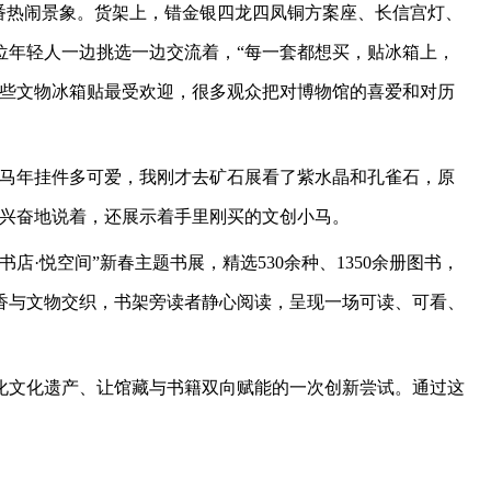
番热闹景象。货架上，错金银四龙四凤铜方案座、长信宫灯、
位年轻人一边挑选一边交流着，“每一套都想买，贴冰箱上，
这些文物冰箱贴最受欢迎，很多观众把对博物馆的喜爱和对历
些马年挂件多可爱，我刚才去矿石展看了紫水晶和孔雀石，原
她兴奋地说着，还展示着手里刚买的文创小马。
店·悦空间”新春主题书展，精选530余种、1350余册图书，
香与文物交织，书架旁读者静心阅读，呈现一场可读、可看、
化文化遗产、让馆藏与书籍双向赋能的一次创新尝试。通过这