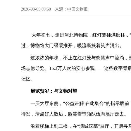
2026-03-05 09:50 来源：中国文物报
大年初七，走进河北博物院，红灯笼挂满廊柱，
过，博物馆大门缓缓推开，暖流裹挟着笑声涌出。
这浓浓的年味，不止在红灯笼与欢笑声中流淌，更
场志愿导览、15.3万人次的安心参观——这些数字
记忆。
展览贺岁：与文物对望
一层大厅东侧，“公益讲解 在此集合”的指示牌
待发，清点好人数后，微笑着带领队伍向展厅走去。
沿着楼梯上到二楼，在“满城汉墓”展厅，开启寻