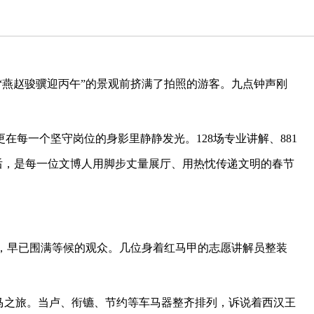
“燕赵骏骥迎丙午”的景观前挤满了拍照的游客。九点钟声刚
在每一个坚守岗位的身影里静静发光。128场专业讲解、881
背后，是每一位文博人用脚步丈量展厅、用热忱传递文明的春节
前，早已围满等候的观众。几位身着红马甲的志愿讲解员整装
马之旅。当卢、衔镳、节约等车马器整齐排列，诉说着西汉王