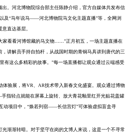
频出。河北博物院综合部主任陈静介绍，官方自媒体共发布信
，以及“马年说马——河北博物院马文化主题直播”等，全网浏
暖意直达基层。
带大家看看河博馆藏的马文物……”正月初五，一场主题直播在
前，讲解员手持自拍杆，从战国时期的青铜马具讲到唐代的三
里有这么多精彩的故事。”每一场直播都让观众通过云端感受
互动体验展，将VR、AR技术带入新春文化盛宴。观众通过博物
—手指轻点就能在屏幕上旋转、放大青花釉里红开光贴花盖罐
互动项目中，“焕若列宿——长信宫灯”可体验虚拟盲盒寻
灯光渐渐转暗。对于坚守在岗的文博人来说，这是一个不寻常