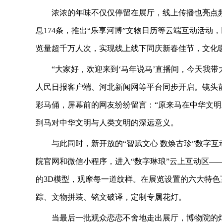
浓浓的年味不仅仅停留在展厅，线上传播也亮点
息174条，推出“乐享河博”文物日历等云端互动活动
览量超千万人次，实现线上线下同庆新春佳节，文化
“大家好，欢迎来到‘马年说马’直播间，今天我
人民日报客户端、河北新闻网等平台同步开启。镜头
彩马俑，屏幕前的网友纷纷留言：“原来马在中华文明
到马对中华文明与人类文明的深远意义。
与此同时，新开放的“智赋文心 数焕古珍”数字
院官网和微信小程序，进入“数字琳琅”云上互动区—
的3D模型，观摩每一道纹样。在展览设置的六大特色
踪、文物拼装、铭文破译，定制专属花灯。
当最后一批观众恋恋不舍地走出展厅，博物院的