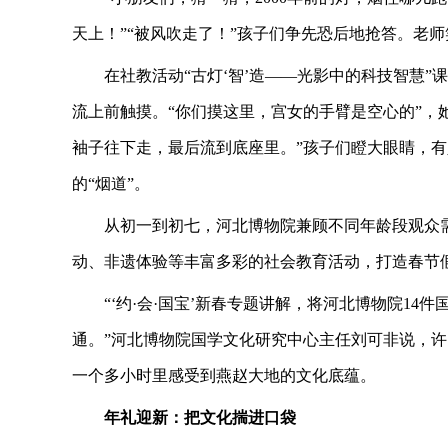
天上！”“被风吹走了！”孩子们争先恐后地抢答。老
在社教活动“古灯‘智’造——光影中的科技智慧
流上前触摸。“你们摸这里，宫女的手臂是空心的”，
袖子往下走，最后流到底座里。”孩子们瞪大眼睛，有
的“烟道”。
从初一到初七，河北博物院兼顾不同年龄段观众
动、非遗体验等丰富多彩的社会教育活动，打造春节
“‘约·会·国宝’新春专题讲解，将河北博物院1
通。”河北博物院国学文化研究中心主任刘可非说，
一个多小时里感受到燕赵大地的文化底蕴。
年礼迎新：把文化揣进口袋