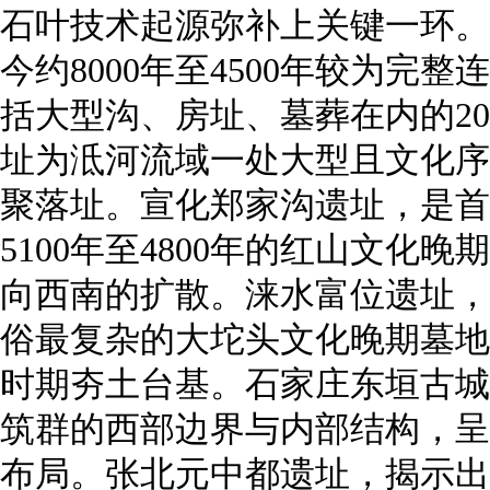
石叶技术起源弥补上关键一环。
今约8000年至4500年较为完
括大型沟、房址、墓葬在内的2
址为泜河流域一处大型且文化序
聚落址。宣化郑家沟遗址，是首
5100年至4800年的红山文化
向西南的扩散。涞水富位遗址，
俗最复杂的大坨头文化晚期墓地
时期夯土台基。石家庄东垣古城
筑群的西部边界与内部结构，呈
布局。张北元中都遗址，揭示出