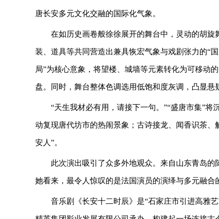
唐长安多元文化交融的国际化气象。
在如历史画卷般徐徐展开的舞台中，灵动的胡旋
装、道具等共同营造出兼具恢宏气象与戏剧张力的“国
局”为核心意象，将望楼、城墙等元素转化为可移动的
盘。同时，舞台整体色调选用低饱和度灰调，凸显悬
“天生我材必有用，请接下一句。”“盛唐市集”
动复现唐代坊市的热闹景象；古诗接龙、闻香识茶、
安人”。
此次演出吸引了众多外地观众。来自山东青岛的
她看来，最令人惊叹的是法国演员的演绎与多元融合
音乐剧《长安十二时辰》是“石家庄市引进高雅艺
精英集团影业发展有限公司承办，构建起一场连接古