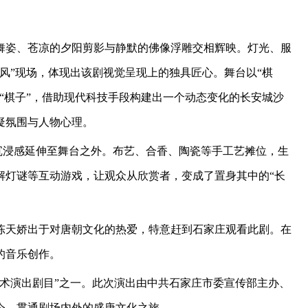
舞姿、苍凉的夕阳剪影与静默的佛像浮雕交相辉映。灯光、服
风”现场，体现出该剧视觉呈现上的独具匠心。舞台以“棋
“棋子”，借助现代科技手段构建出一个动态变化的长安城沙
疑氛围与人物心理。
将沉浸感延伸至舞台之外。布艺、合香、陶瓷等手工艺摊位，生
解灯谜等互动游戏，让观众从欣赏者，变成了置身其中的“长
陈天娇出于对唐朝文化的热爱，特意赶到石家庄观看此剧。在
的音乐创作。
术演出剧目”之一。此次演出由中共石家庄市委宣传部主办、
今、贯通剧场内外的盛唐文化之旅。