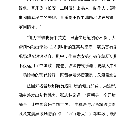
景象。音乐剧《长安十二时辰》出品人、制作人，缪
事和情感发展的关键。音乐剧不仅要清晰地讲述故事
家国情怀。”
“迎万重破晓抚平荒芜，虽庸尘遥遥初心不负，去
瞬间勾勒出李泌“白衣卿相”的孤高与坚守。演员富有
现场观众深深动容。剧中，作曲家安栋打破传统历史
不仅运用了中国鼓、琵琶、埙等传统乐器，更融入中
一场惊艳的现代转译，既留存着盛唐遗韵，又迸发出
法国知名音乐剧演员洛朗·班的倾力加盟，为这
融中焕发出别样魅力。张志林谈道：“唐朝是一个开
融合，让中国音乐走向世界。”由彝语与汉语双语演
以及充满异域风情的《Le chef（老大）》等唱段