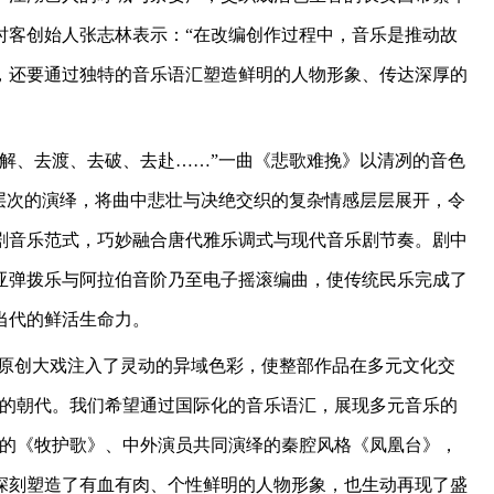
时客创始人张志林表示：“在改编创作过程中，音乐是推动故
，还要通过独特的音乐语汇塑造鲜明的人物形象、传达深厚的
解、去渡、去破、去赴……”一曲《悲歌难挽》以清冽的音色
层次的演绎，将曲中悲壮与决绝交织的复杂情感层层展开，令
剧音乐范式，巧妙融合唐代雅乐调式与现代音乐剧节奏。剧中
亚弹拨乐与阿拉伯音阶乃至电子摇滚编曲，使传统民乐完成了
当代的鲜活生命力。
部原创大戏注入了灵动的异域色彩，使整部作品在多元文化交
放的朝代。我们希望通过国际化的音乐语汇，展现多元音乐的
唱的《牧护歌》、中外演员共同演绎的秦腔风格《凤凰台》，
，既深刻塑造了有血有肉、个性鲜明的人物形象，也生动再现了盛