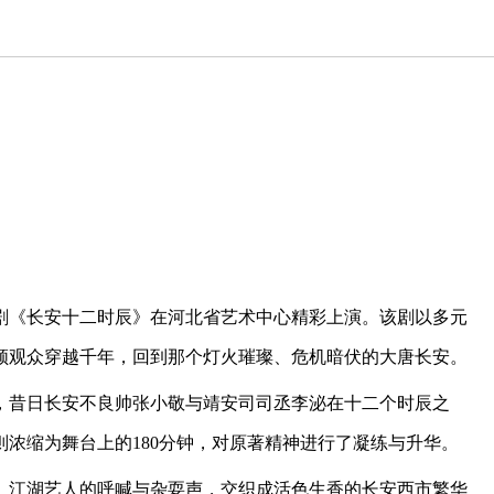
乐剧《长安十二时辰》在河北省艺术中心精彩上演。该剧以多元
领观众穿越千年，回到那个灯火璀璨、危机暗伏的大唐长安。
，昔日长安不良帅张小敬与靖安司司丞李泌在十二个时辰之
则浓缩为舞台上的180分钟，对原著精神进行了凝练与升华。
、江湖艺人的呼喊与杂耍声，交织成活色生香的长安西市繁华