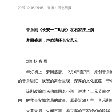
2025-12-08 09:08 来源：河北日报
音乐剧《长安十二时辰》在石家庄上演
梦回盛唐，声韵演绎长安风云
□徐 畅 肖 煜
华灯初上，梦回盛唐。12月6日至7日，原创音
的音乐语汇、恢宏的舞台呈现、深厚的文化底蕴，带
该剧改编自马伯庸同名小说，讲述了上元节前夕
内，解救长安城危局的故事。原著近50万字，音乐剧
大幕未启，先闻市声。卖豆腐的王家媳妇的吆喝