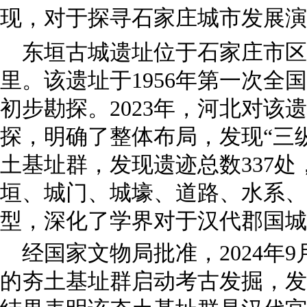
现，对于探寻石家庄城市发展演
东垣古城遗址位于石家庄市区北
里。该遗址于1956年第一次全国
初步勘探。2023年，河北对该
探，明确了整体布局，发现“三
土基址群，发现遗迹总数337
垣、城门、城壕、道路、水系、
型，深化了学界对于汉代郡国城
经国家文物局批准，2024年
的夯土基址群启动考古发掘，发掘