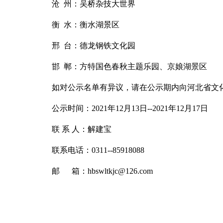
沧
州：吴桥杂技大世界
衡
水：衡水湖景区
邢
台：德龙钢铁文化园
邯
郸：方特国色春秋主题乐园、京娘湖景区
如对公示名单有异议，请在公示期内向河北省文
公示时间：
2021年12月13
日
--2021年12月17日
联 系 人：解建宝
联系电话：
0311--85918088
邮 箱：hbswltkjc@126.com