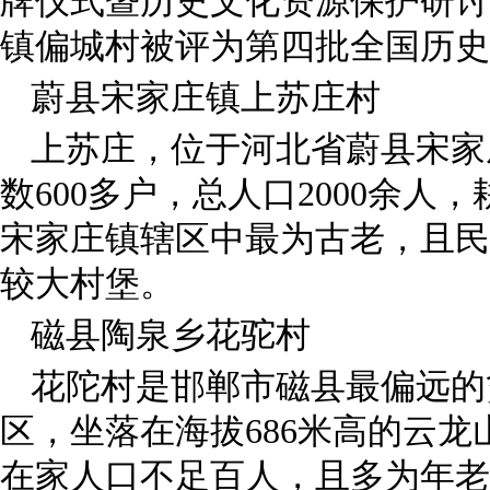
牌仪式暨历史文化资源保护研讨
镇偏城村被评为第四批全国历史
蔚县宋家庄镇上苏庄村
上苏庄，位于河北省蔚县宋家
数
600
多户，总人口
2000
余人，
宋家庄镇辖区中最为古老，且民
较大村堡。
磁县陶泉乡花驼村
花陀村是邯郸市磁县最偏远的
区，坐落在海拔
686
米高的云龙
在家人口不足百人，且多为年老