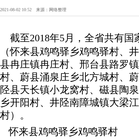
2021-08-02 10:52 来源：网络整理
截至
2018
年
5
月，全省共有国
（怀来县鸡鸣驿乡鸡鸣驿村、井
县冉庄镇冉庄村、邢台县路罗镇
村、蔚县涌泉庄乡北方城村、蔚
陉县天长镇小龙窝村、磁县陶泉
乡开阳村、井陉南障城镇大梁江
村）。
怀来县鸡鸣驿乡鸡鸣驿村