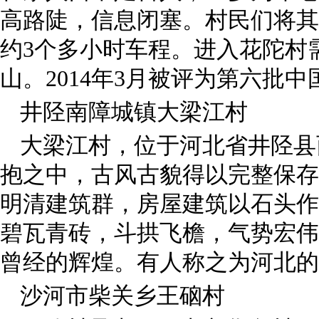
高路陡，信息闭塞。村民们将其
约
3
个多小时车程。进入花陀村
山。
2014
年
3
月被评为第六批中
井陉南障城镇大梁江村
大梁江村，位于河北省井陉县
抱之中，古风古貌得以完整保存
明清建筑群，房屋建筑以石头作
碧瓦青砖，斗拱飞檐，气势宏伟
曾经的辉煌。有人称之为河北的
沙河市柴关乡王硇村