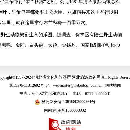
代皇帝举行
“
木兰秋狝
”
之所。公元
1681
年清帝康熙为锻炼军
半叶，皇帝每年都要率王公大臣、八旗精兵来这里举行以射
多年里，就在这里举行木兰秋狝一百零五次。
种野生动物繁衍生息的乐园。据调查，保护区有陆生野生动物
是黑鹳、金雕、白头鹤、大鸨、金钱豹。国家Ⅱ级保护动物
40
opyright©1997-2024 河北省文化和旅游厅 河北旅游政务网 All Rights Reserv
冀ICP备11012692号-54
webmaster@hebeitour.com.cn
网站地图
主办：河北省文化和旅游厅 电话：0311-85815631
冀公网安备 13010802000861号
网站标识码:1300000032