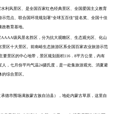
家水利风景区、是全国百家红色经典景区、全国爱国主义教育
游示范点、联合国环境规划署
“
全球五百佳
”
提名奖、全国十佳
廉政教育基地。
家
AAAA
级风景名胜区，分为抗大观瞻区、生态观光区、化山
宫景区十大景区。前南峪生态旅游区系全国百家农业旅游示范
县主要景区的中心地带，景区规划面积
116
．
8
平方公里，内有
宜人，七月份平均气温
24
摄氏度，是一处集旅游观光、消夏避
体的综合景区。
（承德市围场满族蒙古族自治县），地处内蒙古草原，这里自