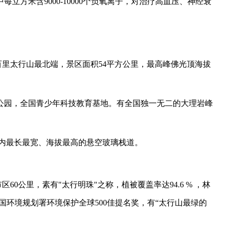
中每立方米含
9000-10000
个负氧离子，对治疗高血压、神经衰
百里太行山最北端，景区面积
54
平方公里，最高峰佛光顶海拔
公园，全国青少年科技教育基地。有全国独一无二的大理岩峰
内最长最宽、海拔最高的悬空玻璃栈道。
市区
60
公里，素有
"
太行明珠
"
之称，植被覆盖率达
94.6 %
，林
国环境规划署环境保护全球
500
佳提名奖，有
“
太行山最绿的