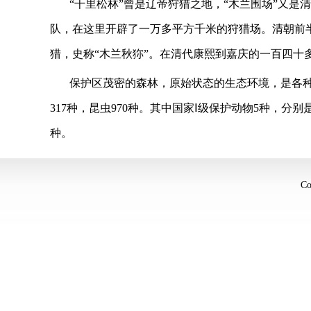
“
千里松林
”
曾是辽帝狩猎之地，
“
木兰围场
”
又是清
队，在这里开辟了一万多平方千米的狩猎场。清朝前
猎，史称
“
木兰秋狝
”
。在清代康熙到嘉庆的一百四十
保护区茂密的森林，原始状态的生态环境，是各
317
种，昆虫
970
种。其中国家Ⅰ级保护动物
5
种，分别
种。
C