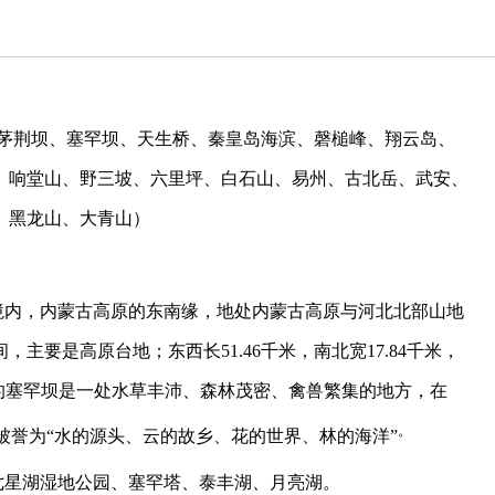
茅荆坝、塞罕坝、天生桥、秦皇岛海滨、磬槌峰、翔云岛、
、响堂山、野三坡、六里坪、白石山、易州、古北岳、武安、
、黑龙山、大青山）
境内，内蒙古高原的东南缘，地处内蒙古高原与河北北部山地
间，主要是高原台地；东西长
51.46
千米，南北宽
17.84
千米，
的塞罕坝是一处水草丰沛、森林茂密、禽兽繁集的地方，在
。
被誉为
“
水的源头、云的故乡、花的世界、林的海洋
”
七星湖湿地公园、塞罕塔、泰丰湖、月亮湖。