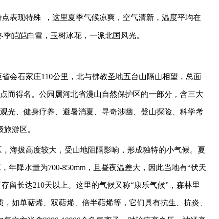
特点表现特殊
，这里夏季气候凉爽，空气清新，温度平均在
冬季皑皑白雪，玉树冰花，一派北国风光。
距省会石家庄
110
公里，北与佛教圣地五台山隔山相望，总面
点而得名。公园属河北省漫山自然保护区的一部分，含三大
观光、健身疗养、避暑消夏、寻奇涉幽、登山探险、科学考
级旅游区。
区，海拔高度较大，受山地阻隔影响，形成独特的小气候。夏
℃，年降水量为
700-850mm
，且昼夜温差大，因此当地有
“
伏天
可存留长达
210
天以上。这里的气候又称
“
康乐气候
”
，森林里
质，如单萜烯、双萜烯、倍半萜烯等，它们具有抗生、抗炎、