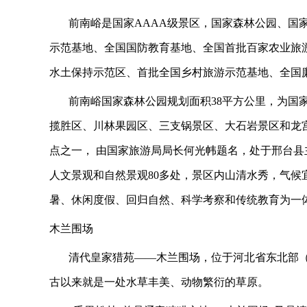
前南峪是国家
AAAA
级景区，国家森林公园、国
示范基地、全国国防教育基地、全国首批百家农业旅
水土保持示范区、首批全国乡村旅游示范基地、全国
前南峪国家森林公园规划面积
38
平方公里，为国
揽胜区、川林果园区、三支锅景区、大石岩景区和龙
点之一， 由国家旅游局局长何光帏题名，处于邢台
人文景观和自然景观
80
多处，景区内山清水秀，气候
暑、休闲度假、回归自然、科学考察和传统教育为一
木兰围场
清代皇家猎苑
——
木兰围场，位于河北省东北部
古以来就是一处水草丰美、动物繁衍的草原。