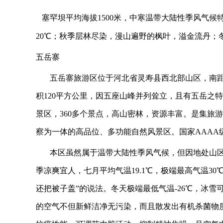
塞罕坝平均海拔
1500
米，中寒温带大陆性季风气候
20
℃；秋季层林尽染，漫山遍野的枫叶，溢金流丹；
五岳寨
五岳寨旅游区位于河北省灵寿县西北部山区，南
积
120
平方公里，因五座山峰并列耸立，且有五岳之特
景区，
360
多个景点，高山密林，资源丰富。是集旅游
察为一体的高品位、多功能自然风景区。国家
AAAA
本区虽然属于温带大陆性季风气候，但因地处山
季凉爽宜人，七月平均气温
19.1
℃，极端最高气温
30
还把被子盖
”
的说法。冬天极端最低气温
-26
℃，冰雪
的空气不但新鲜洁净无污染，而且散发出有机杀菌物