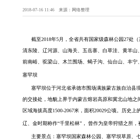
2018-07-16 11:46 来源：网络整理
截至
2018
年
5
月，全省共有国家级森林公园
27
处（
清东陵、辽河源、山海关、五岳寨、白草洼、黄羊山
前南峪、驼梁山、木兰围场、蝎子沟、仙台山、丰宁
塞罕坝
塞罕坝位于河北省承德市围场满族蒙古族自治县
的交接处，地貌上界于内蒙古熔岩高原和冀北山地之
区域海拔高度
1500-2067
米，面积
20029
公顷。历史上
辽、金时期称作
“
千里松林
”
， 曾作为皇帝狩猎之所，
主要景点：塞罕坝国家森林公园、塞罕坝草原、