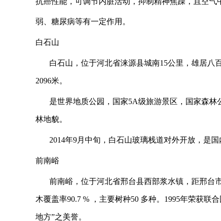
抗癌性能，可调节内脏活动，抑制精神焦躁，且空气
弱、糖尿病等有一定作用。
白石山
白石山，位于河北省涞源县城南
15
公里，雄居八
2096
米。
是世界地质公园，国家
5A
级旅游景区，国家森林
林地貌。
2014
年
9
月中旬，白石山玻璃栈道对外开放，是国
前南峪
前南峪，位于河北省邢台县西部浆水镇，距邢台
木覆盖率
90.7 %
，主要树种
50
多种。
1995
年荣获联合
地方
”
之美誉。